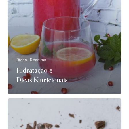
Dicas
Receitas
Hidratação e
Dicas Nutricionais
Chocolate
e
uma
Dieta