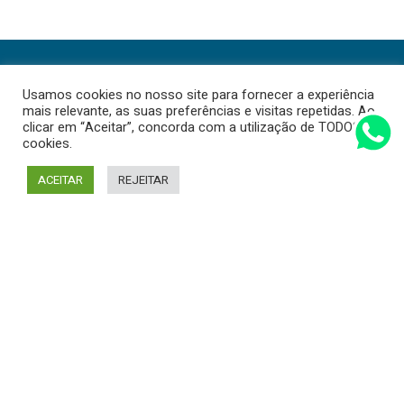
Usamos cookies no nosso site para fornecer a experiência
mais relevante, as suas preferências e visitas repetidas. Ao
clicar em “Aceitar”, concorda com a utilização de TODOS os
cookies.
ACEITAR
REJEITAR
Agendar consulta
21 133 7138
|
910 789 340
Chamada para a rede fixa nacional | Chamada
para a rede móvel nacional